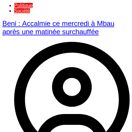
Politique
Société
Beni : Accalmie ce mercredi à Mbau
après une matinée surchauffée