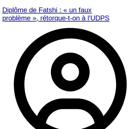
Diplôme de Fatshi : « un faux
problème », rétorque-t-on à l’UDPS