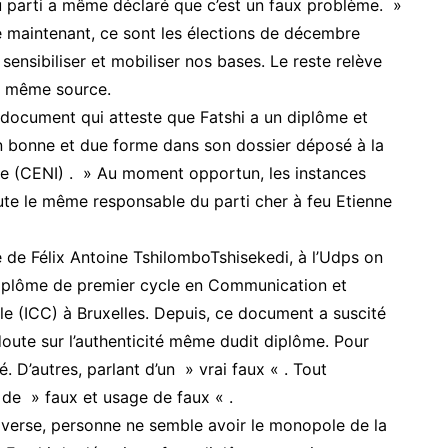
u parti a même déclaré que c’est un faux problème. »
e maintenant, ce sont les élections de décembre
sensibiliser et mobiliser nos bases. Le reste relève
la même source.
un document qui atteste que Fatshi a un diplôme et
n bonne et due forme dans son dossier déposé à la
e (CENI) . » Au moment opportun, les instances
ajoute le même responsable du parti cher à feu Etienne
e de Félix Antoine TshilomboTshisekedi, à l’Udps on
 diplôme de premier cycle en Communication et
le (ICC) à Bruxelles. Depuis, ce document a suscité
ute sur l’authenticité même dudit diplôme. Pour
ué. D’autres, parlant d’un » vrai faux « . Tout
 de » faux et usage de faux « .
roverse, personne ne semble avoir le monopole de la