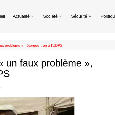
eil
Actualité
Société
Sécurité
Politiq
aux problème », rétorque-t-on à l’UDPS
« un faux problème »,
DPS
e