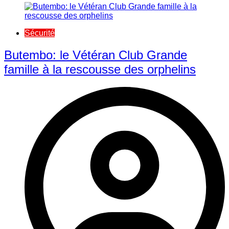
Sécurité
Butembo: le Vétéran Club Grande
famille à la rescousse des orphelins