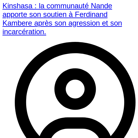
Kinshasa : la communauté Nande
apporte son soutien à Ferdinand
Kambere après son agression et son
incarcération.