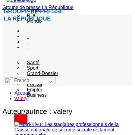
Actualité
Groupe de presse La République
Goma
GROUPE DE PRESSE
RDC
LA RÉPUBLIQUE
Monde
Société
Sécurité
Politique
Autres
catégories
Santé
Sport
Grand-Dossier
Culture
French
Portrait
Emploi
Accueil
Business
valery
Auteur/autrice :
valery
X