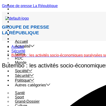
Menu
Groupe de presse La République
GROUPE DE PRESSE
LA RÉPUBLIQUE
Accueil
Actualité
Accueil
Sécurité
Goma
Butembo : les activités socio-économiques paralysées s
RDC
Monde
Butembo : les activités socio-économique
Société
Sécurité
Politique
Autres catégories
Santé
Sport
Grand-Dossier
Culture