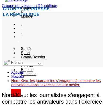
Actualité
Groupe de presse La République
Goma
GROUPE DE PRESSE
RDC
LA RÉPUBLIQUE
Monde
Société
Sécurité
Politique
Autres
catégories
Santé
Sport
Grand-Dossier
Culture
French
Portrait
Emploi
Accueil
Business
Société
Nord-Kivu: les journalistes s’engagent à combattre les
antivaleurs dans l’exercice de leur métier.
X
Nord-Kivu: les journalistes s’engagent à
combattre les antivaleurs dans l’exercice