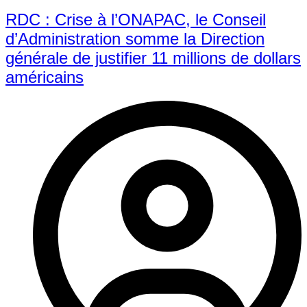
RDC : Crise à l’ONAPAC, le Conseil
d’Administration somme la Direction
générale de justifier 11 millions de dollars
américains