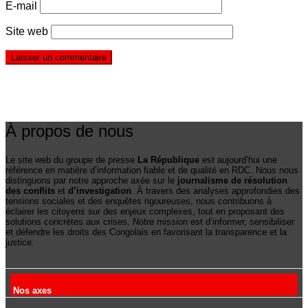
E-mail
Site web
À propos de nous
Le site web du groupe de presse
La République
est aujourd’hui une
référence en matière d’information fiable et de qualité en RDC. Nous nous
distinguons par notre approche axée sur le
journalisme de résolution
des conflits
et
d’investigation
. À travers des analyses approfondies des
tensions sociales et des enquêtes rigoureuses, nous contribuons à
éclairer les citoyens sur des enjeux complexes, tout en proposant des
solutions concrètes aux crises. Notre mission est d’informer, sensibiliser
et défendre les droits des Congolais en favorisant la transparence et la
justice.
Nos axes