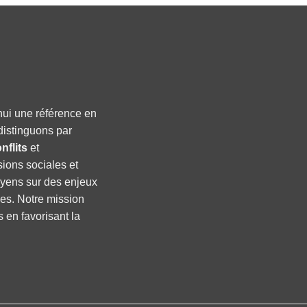
hui une référence en
distinguons par
nflits
et
sions sociales et
oyens sur des enjeux
ses. Notre mission
s en favorisant la