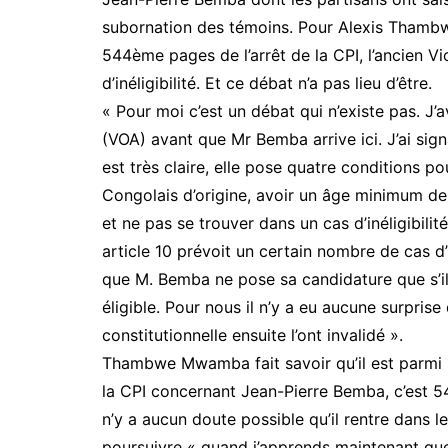
subornation des témoins. Pour Alexis Thambwe
544ème pages de l’arrêt de la CPI, l’ancien Vi
d’inéligibilité. Et ce débat n’a pas lieu d’être.
« Pour moi c’est un débat qui n’existe pas. J’
(VOA) avant que Mr Bemba arrive ici. J’ai sig
est très claire, elle pose quatre conditions pou
Congolais d’origine, avoir un âge minimum de 3
et ne pas se trouver dans un cas d’inéligibilité 
article 10 prévoit un certain nombre de cas d’i
que M. Bemba ne pose sa candidature que s’il a
éligible. Pour nous il n’y a eu aucune surprise
constitutionnelle ensuite l’ont invalidé ».
Thambwe Mwamba fait savoir qu’il est parmi les
la CPI concernant Jean-Pierre Bemba, c’est 544
n’y a aucun doute possible qu’il rentre dans le 
poursuivre « quand j’apprends maintenant que d