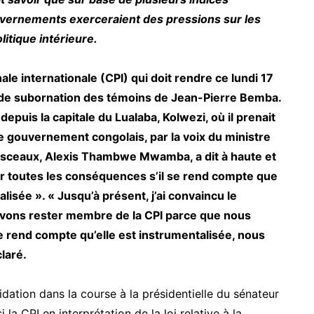
uvernements exerceraient des pressions sur les
litique intérieure.
e internationale (CPI) qui doit rendre ce lundi 17
l de subornation des témoins de Jean-Pierre Bemba.
depuis la capitale du Lualaba, Kolwezi, où il prenait
le gouvernement congolais, par la voix du ministre
des sceaux, Alexis Thambwe Mwamba, a dit à haute et
irer toutes les conséquences s’il se rend compte que
lisée ». « Jusqu’à présent, j’ai convaincu le
evons rester membre de la CPI parce que nous
se rend compte qu’elle est instrumentalisée, nous
claré.
alidation dans la course à la présidentielle du sénateur
la CPI en interprétation de la loi relative à la