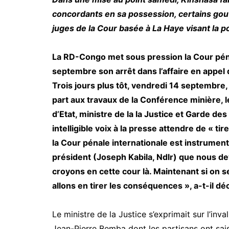
concordants en sa possession, certains go
juges de la Cour basée à La Haye visant la po
La RD-Congo met sous pression la Cour pénal
septembre son arrêt dans l’affaire en appe
Trois jours plus tôt, vendredi 14 septembre, 
part aux travaux de la Conférence minière, 
d’Etat, ministre de la la Justice et Garde 
intelligible voix à la presse attendre de « t
la Cour pénale internationale est instrumenta
président (Joseph Kabila, Ndlr) que nous d
croyons en cette cour là. Maintenant si on 
allons en tirer les conséquences », a-t-il dé
Le ministre de la Justice s’exprimait sur l’inv
Jean-Pierre Bemba dont les partisans ont saisi 