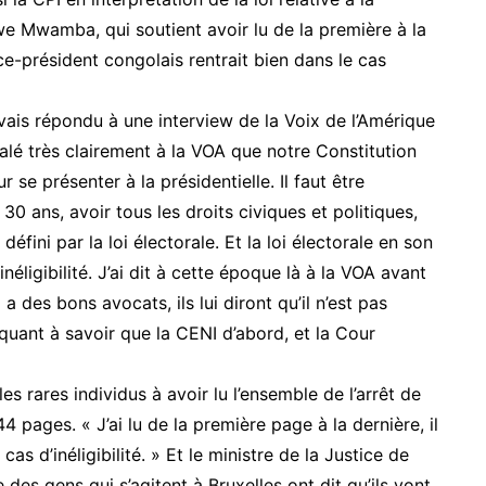
 Mwamba, qui soutient avoir lu de la première à la
ce-président congolais rentrait bien dans le cas
avais répondu à une interview de la Voix de l’Amérique
nalé très clairement à la VOA que notre Constitution
r se présenter à la présidentielle. Il faut être
0 ans, avoir tous les droits civiques et politiques,
défini par la loi électorale. Et la loi électorale en son
néligibilité. J’ai dit à cette époque là à la VOA avant
 des bons avocats, ils lui diront qu’il n’est pas
 quant à savoir que la CENI d’abord, et la Cour
 rares individus à avoir lu l’ensemble de l’arrêt de
 pages. « J’ai lu de la première page à la dernière, il
cas d’inéligibilité. » Et le ministre de la Justice de
es gens qui s’agitent à Bruxelles ont dit qu’ils vont