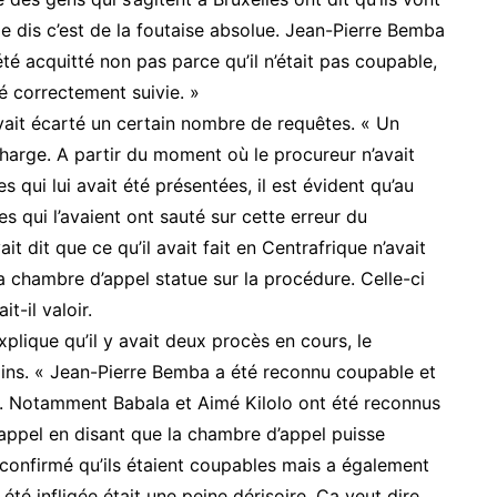
 je dis c’est de la foutaise absolue. Jean-Pierre Bemba
été acquitté non pas parce qu’il n’était pas coupable,
té correctement suivie. »
avait écarté un certain nombre de requêtes. « Un
harge. A partir du moment où le procureur n’avait
qui lui avait été présentées, il est évident qu’au
s qui l’avaient ont sauté sur cette erreur du
it dit que ce qu’il avait fait en Centrafrique n’avait
 la chambre d’appel statue sur la procédure. Celle-ci
it-il valoir.
explique qu’il y avait deux procès en cours, le
ins. « Jean-Pierre Bemba a été reconnu coupable et
s. Notamment Babala et Aimé Kilolo ont été reconnus
 appel en disant que la chambre d’appel puisse
a confirmé qu’ils étaient coupables mais a également
 été infligée était une peine dérisoire. Ca veut dire