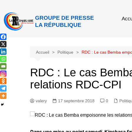
GROUPE DE PRESSE
Accu
LA RÉPUBLIQUE
Accueil
Politique
RDC : Le cas Bemba empoi
RDC : Le cas Bemba
relations RDC-CPI
valery
17 septembre 2018
0
Politiq
Dans une mise au point samedi, Kinshasa fai