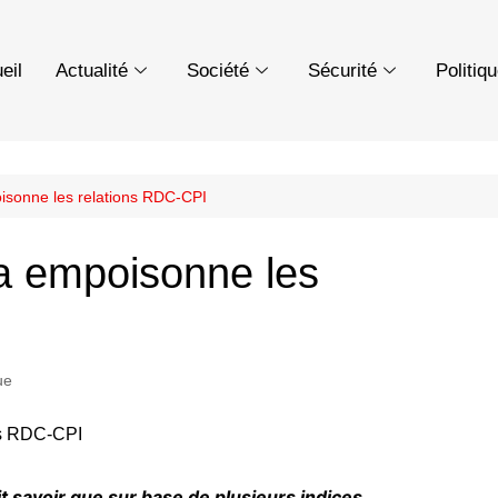
eil
Actualité
Société
Sécurité
Politiq
sonne les relations RDC-CPI
 empoisonne les
ue
t savoir que sur base de plusieurs indices