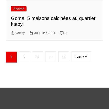
Société
Goma: 5 maisons calcinées au quartier
katoyi
valery
30 juillet 2021
0
1
2
3
…
11
Suivant