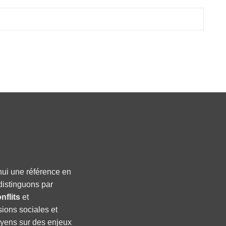
hui une référence en
distinguons par
nflits
et
sions sociales et
oyens sur des enjeux