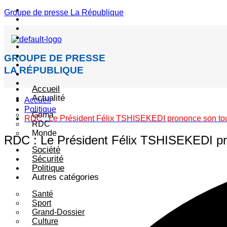
Menu
Groupe de presse La République
GROUPE DE PRESSE
LA RÉPUBLIQUE
Accueil
Actualité
Accueil
Politique
Goma
RDC : Le Président Félix TSHISEKEDI prononce son tout
RDC
Monde
RDC : Le Président Félix TSHISEKEDI pro
Société
Sécurité
Politique
Autres catégories
Santé
Sport
Grand-Dossier
Culture