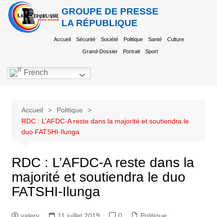
GROUPE DE PRESSE
LA RÉPUBLIQUE
Accueil
Sécurité
Société
Politique
Santé
Culture
Grand-Dossier
Portrait
Sport
French
Accueil
Politique
RDC : L’AFDC-A reste dans la majorité et soutiendra le
duo FATSHI-Ilunga
RDC : L’AFDC-A reste dans la
majorité et soutiendra le duo
FATSHI-Ilunga
valery
11 juillet 2019
0
Politique