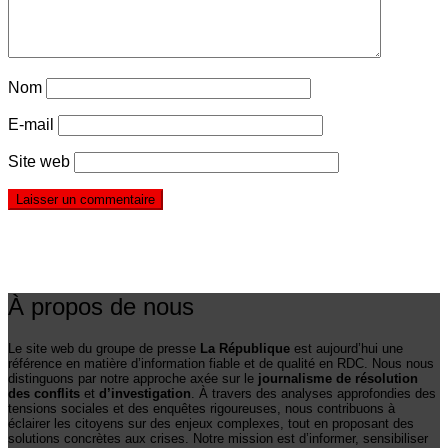
Nom
E-mail
Site web
À propos de nous
Le site web du groupe de presse
La République
est aujourd’hui une
référence en matière d’information fiable et de qualité en RDC. Nous nous
distinguons par notre approche axée sur le
journalisme de résolution
des conflits
et
d’investigation
. À travers des analyses approfondies des
tensions sociales et des enquêtes rigoureuses, nous contribuons à
éclairer les citoyens sur des enjeux complexes, tout en proposant des
solutions concrètes aux crises. Notre mission est d’informer, sensibiliser