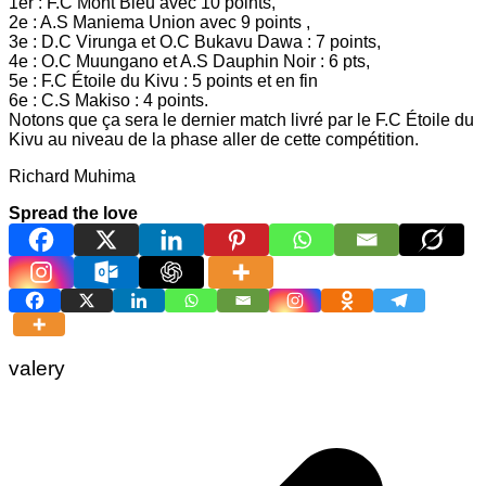
1er : F.C Mont Bleu avec 10 points,
2e : A.S Maniema Union avec 9 points ,
3e : D.C Virunga et O.C Bukavu Dawa : 7 points,
4e : O.C Muungano et A.S Dauphin Noir : 6 pts,
5e : F.C Étoile du Kivu : 5 points et en fin
6e : C.S Makiso : 4 points.
Notons que ça sera le dernier match livré par le F.C Étoile du
Kivu au niveau de la phase aller de cette compétition.
Richard Muhima
Spread the love
valery
Navigation
de
l’article