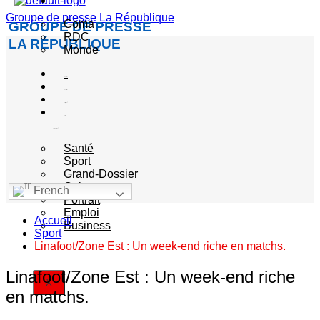
Actualité
Groupe de presse La République
Goma
GROUPE DE PRESSE
RDC
LA RÉPUBLIQUE
Monde
Société
Sécurité
Politique
Autres
catégories
Santé
Sport
Grand-Dossier
Culture
French
Portrait
Emploi
Accueil
Business
Sport
Linafoot/Zone Est : Un week-end riche en matchs.
Linafoot/Zone Est : Un week-end riche
X
en matchs.