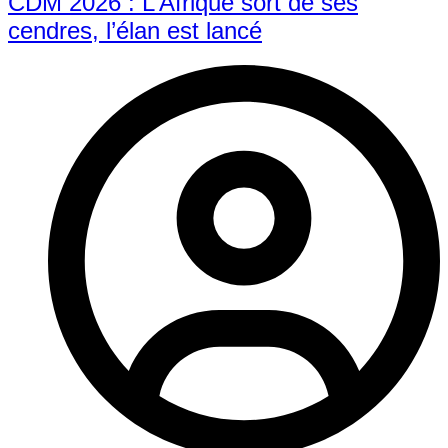
CDM 2026 : L’Afrique sort de ses
cendres, l’élan est lancé