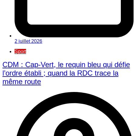
2 juillet 2026
Sport
CDM : Cap-Vert, le requin bleu qui défie
l’ordre établi ; quand la RDC trace la
même route