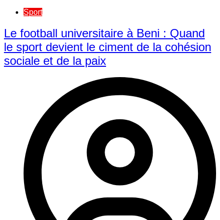
Sport
Le football universitaire à Beni : Quand
le sport devient le ciment de la cohésion
sociale et de la paix