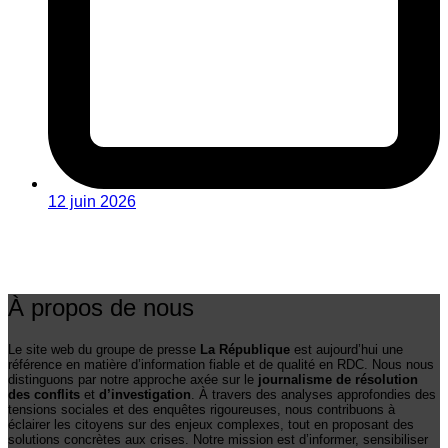
12 juin 2026
À propos de nous
Le site web du groupe de presse
La République
est aujourd’hui une
référence en matière d’information fiable et de qualité en RDC. Nous nous
distinguons par notre approche axée sur le
journalisme de résolution
des conflits
et
d’investigation
. À travers des analyses approfondies des
tensions sociales et des enquêtes rigoureuses, nous contribuons à
éclairer les citoyens sur des enjeux complexes, tout en proposant des
solutions concrètes aux crises. Notre mission est d’informer, sensibiliser