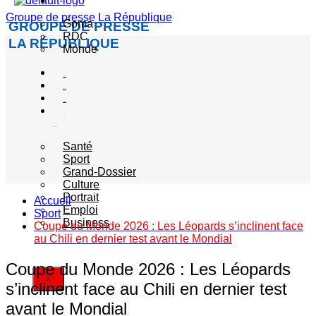
Actualité
Groupe de presse La République
Goma
GROUPE DE PRESSE
RDC
LA RÉPUBLIQUE
Monde
Société
Sécurité
Politique
Autres
catégories
Santé
Sport
Grand-Dossier
Culture
Portrait
Accueil
Emploi
Sport
Business
Coupe du Monde 2026 : Les Léopards s’inclinent face
au Chili en dernier test avant le Mondial
Coupe du Monde 2026 : Les Léopards
X
s’inclinent face au Chili en dernier test
avant le Mondial