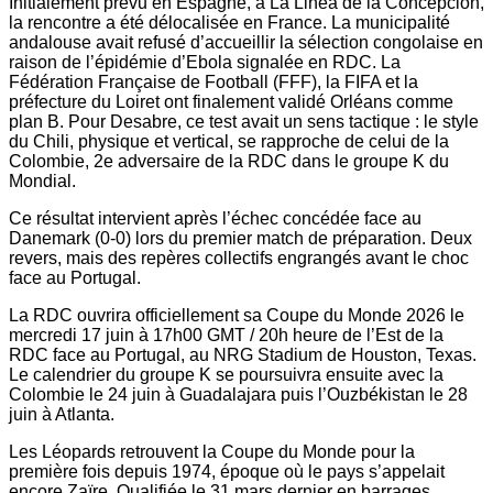
Initialement prévu en Espagne, à La Linea de la Concepcion,
la rencontre a été délocalisée en France. La municipalité
andalouse avait refusé d’accueillir la sélection congolaise en
raison de l’épidémie d’Ebola signalée en RDC. La
Fédération Française de Football (FFF), la FIFA et la
préfecture du Loiret ont finalement validé Orléans comme
plan B. Pour Desabre, ce test avait un sens tactique : le style
du Chili, physique et vertical, se rapproche de celui de la
Colombie, 2e adversaire de la RDC dans le groupe K du
Mondial.
Ce résultat intervient après l’échec concédée face au
Danemark (0-0) lors du premier match de préparation. Deux
revers, mais des repères collectifs engrangés avant le choc
face au Portugal.
La RDC ouvrira officiellement sa Coupe du Monde 2026 le
mercredi 17 juin à 17h00 GMT / 20h heure de l’Est de la
RDC face au Portugal, au NRG Stadium de Houston, Texas.
Le calendrier du groupe K se poursuivra ensuite avec la
Colombie le 24 juin à Guadalajara puis l’Ouzbékistan le 28
juin à Atlanta.
Les Léopards retrouvent la Coupe du Monde pour la
première fois depuis 1974, époque où le pays s’appelait
encore Zaïre. Qualifiée le 31 mars dernier en barrages