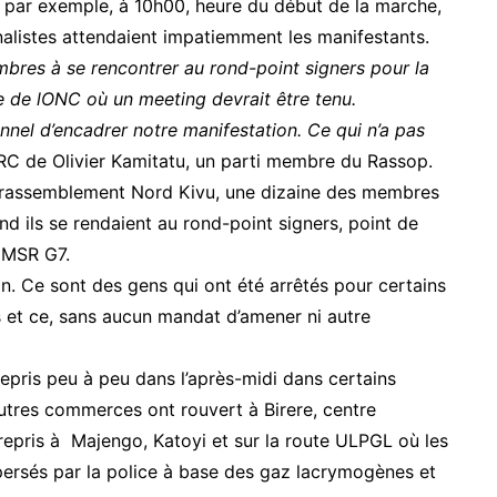
rs par exemple, à 10h00, heure du début de la marche,
rnalistes attendaient impatiemment les manifestants.
es à se rencontrer au rond-point signers pour la
 de lONC où un meeting devrait être tenu.
nnel d’encadrer notre manifestation. Ce qui n’a pas
RC de Olivier Kamitatu, un parti membre du Rassop.
u rassemblement Nord Kivu, une dizaine des membres
nd ils se rendaient au rond-point signers, point de
u MSR G7.
on. Ce sont des gens qui ont été arrêtés pour certains
s et ce, sans aucun mandat d’amener ni autre
repris peu à peu dans l’après-midi dans certains
 autres commerces ont rouvert à Birere, centre
pris à Majengo, Katoyi et sur la route ULPGL où les
spersés par la police à base des gaz lacrymogènes et