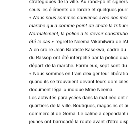
stratégiques de la ville. Au rond-point signe
seuls les éléments de l’ordre et quelques jou
«
Nous nous sommes convenus avec nos membr
marche qui a comme point de chute la tribune
Normalement, la police a le devoir constitutio
été le cas »
regrette Neema Vikahilwira de lA
A en croire Jean Baptiste Kasekwa, cadre d
du Rassop ont été interpellé par la police qua
départ de la marche. Parmi eux, sept sont d
« Nous sommes en train d’exiger leur libérati
quand ils se trouvaient devant leurs domicile
document légal » indique Mme Neema.
Les activités paralysées dans la matinée ont 
quartiers de la ville. Boutiques, magasins et
commercial de Goma. Le calme a cependant re
jeunes ont barricadé la route avant d’être di