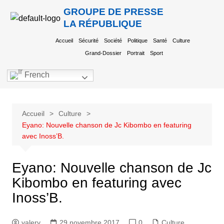
GROUPE DE PRESSE
LA RÉPUBLIQUE
Accueil
Sécurité
Société
Politique
Santé
Culture
Grand-Dossier
Portrait
Sport
French
Accueil
Culture
Eyano: Nouvelle chanson de Jc Kibombo en featuring
avec Inoss’B.
Eyano: Nouvelle chanson de Jc
Kibombo en featuring avec
Inoss’B.
valery
29 novembre 2017
0
Culture