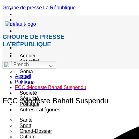
Groupe de presse La République
Menu
GROUPE DE PRESSE
LA RÉPUBLIQUE
Accueil
Actualité
French
Goma
Accueil
RDC
Politique
Monde
FCC :Modeste Bahati Suspendu
Société
Sécurité
FCC :Modeste Bahati Suspendu
Politique
Autres catégories
Santé
Sport
Grand-Dossier
Culture