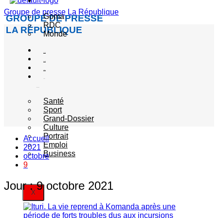
Actualité
Groupe de presse La République
Goma
GROUPE DE PRESSE
RDC
LA RÉPUBLIQUE
Monde
Société
Sécurité
Politique
Autres
catégories
Santé
Sport
Grand-Dossier
Culture
Portrait
Accueil
Emploi
2021
Business
octobre
9
Jour :
9 octobre 2021
X