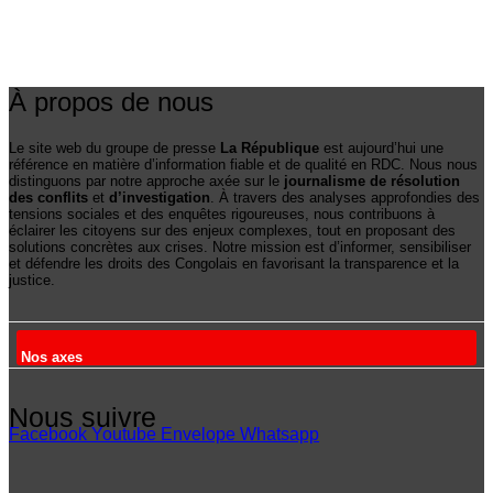
À propos de nous
Le site web du groupe de presse
La République
est aujourd’hui une
référence en matière d’information fiable et de qualité en RDC. Nous nous
distinguons par notre approche axée sur le
journalisme de résolution
des conflits
et
d’investigation
. À travers des analyses approfondies des
tensions sociales et des enquêtes rigoureuses, nous contribuons à
éclairer les citoyens sur des enjeux complexes, tout en proposant des
solutions concrètes aux crises. Notre mission est d’informer, sensibiliser
et défendre les droits des Congolais en favorisant la transparence et la
justice.
Nos axes
Nous suivre
Facebook
Youtube
Envelope
Whatsapp