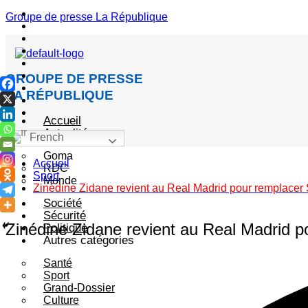
Menu
Groupe de presse La République
GROUPE DE PRESSE
LA RÉPUBLIQUE
Accueil
Actualité
French
Goma
Accueil
RDC
Sport
Monde
Zinédine Zidane revient au Real Madrid pour remplacer 
Société
Sécurité
Zinédine Zidane revient au Real Madrid p
Politique
Autres catégories
Santé
Sport
Grand-Dossier
Culture