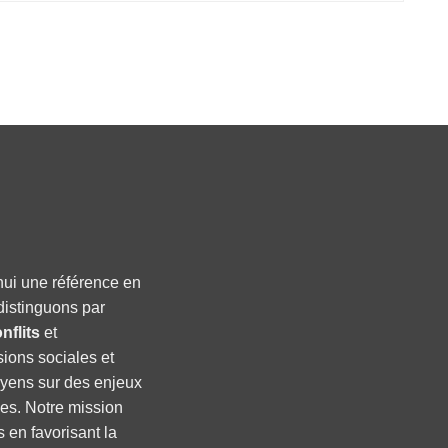
hui une référence en
distinguons par
nflits
et
sions sociales et
oyens sur des enjeux
ses. Notre mission
s en favorisant la