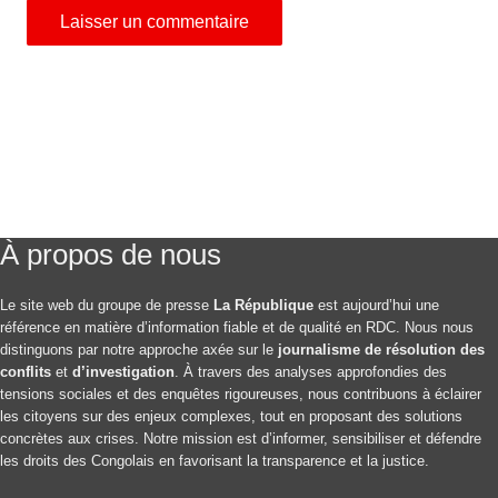
À propos de nous
Le site web du groupe de presse
La République
est aujourd’hui une
référence en matière d’information fiable et de qualité en RDC. Nous nous
distinguons par notre approche axée sur le
journalisme de résolution des
conflits
et
d’investigation
. À travers des analyses approfondies des
tensions sociales et des enquêtes rigoureuses, nous contribuons à éclairer
les citoyens sur des enjeux complexes, tout en proposant des solutions
concrètes aux crises. Notre mission est d’informer, sensibiliser et défendre
les droits des Congolais en favorisant la transparence et la justice.