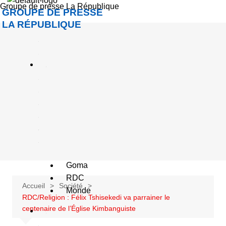
Groupe de presse La République
c
GROUPE DE PRESSE
c
LA RÉPUBLIQUE
u
e
A
c
u
a
é
Goma
RDC
Accueil
Société
Monde
RDC/Religion : Félix Tshisekedi va parrainer le
centenaire de l’Église Kimbanguiste
S
o