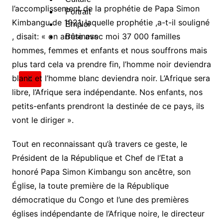
l’accomplissement de la prophétie de Papa Simon
Portrait
Kimbangu de 1921, laquelle prophétie ,a-t-il souligné
Emploi
, disait: « on arrête avec moi 37 000 familles
Business
hommes, femmes et enfants et nous souffrons mais
plus tard cela va prendre fin, l’homme noir deviendra
blanc et l’homme blanc deviendra noir. L’Afrique sera
X
libre, l’Afrique sera indépendante. Nos enfants, nos
petits-enfants prendront la destinée de ce pays, ils
vont le diriger ».
Tout en reconnaissant qu’à travers ce geste, le
Président de la République et Chef de l’Etat a
honoré Papa Simon Kimbangu son ancêtre, son
Église, la toute première de la République
démocratique du Congo et l’une des premières
églises indépendante de l’Afrique noire, le directeur