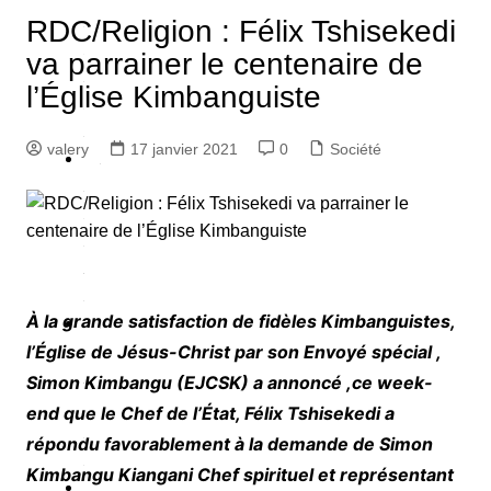
RDC/Religion : Félix Tshisekedi
c
va parrainer le centenaire de
l’Église Kimbanguiste
é
é
valery
17 janvier 2021
0
Société
S
é
c
u
é
À la grande satisfaction de fidèles Kimbanguistes,
P
l’Église de Jésus-Christ par son Envoyé spécial ,
o
Simon Kimbangu (EJCSK) a annoncé ,ce week-
end que le Chef de l’État, Félix Tshisekedi a
q
répondu favorablement à la demande de Simon
u
Kimbangu Kiangani Chef spirituel et représentant
e