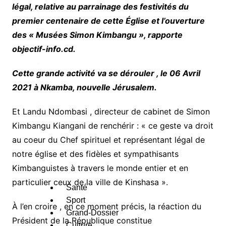
A
légal, relative au parrainage des festivités du
u
premier centenaire de cette Église et l’ouverture
des « Musées Simon Kimbangu », rapporte
e
objectif-info.cd.
s
c
Cette grande activité va se dérouler , le 06 Avril
a
2021 à Nkamba, nouvelle Jérusalem.
é
Et Landu Ndombasi , directeur de cabinet de Simon
g
Kimbangu Kiangani de renchérir : « ce geste va droit
o
au coeur du Chef spirituel et représentant légal de
notre église et des fidèles et sympathisants
e
Kimbanguistes à travers le monde entier et en
s
particulier ceux de la ville de Kinshasa ».
Santé
Sport
À l’en croire , en ce moment précis, la réaction du
Grand-Dossier
Président de la République constitue
Culture