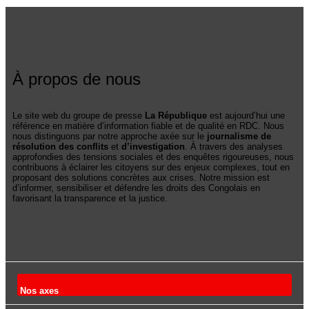
À propos de nous
Le site web du groupe de presse
La République
est aujourd’hui une
référence en matière d’information fiable et de qualité en RDC. Nous
nous distinguons par notre approche axée sur le
journalisme de
résolution des conflits
et
d’investigation
. À travers des analyses
approfondies des tensions sociales et des enquêtes rigoureuses, nous
contribuons à éclairer les citoyens sur des enjeux complexes, tout en
proposant des solutions concrètes aux crises. Notre mission est
d’informer, sensibiliser et défendre les droits des Congolais en
favorisant la transparence et la justice.
Nos axes