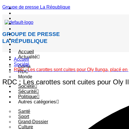
Groupe de presse La République
Menu
GROUPE DE PRESSE
LA RÉPUBLIQUE
Accueil
Actualité
Accueil
Société
Goma
RDC : Les carottes sont cuites pour Oly Ilunga, placé en
RDC
Monde
RDC : Les carottes sont cuites pour Oly I
Société
Sécurité
Politique
Autres catégories
Santé
Sport
Grand-Dossier
Culture