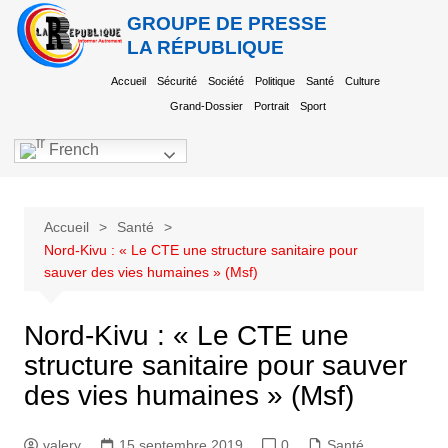
GROUPE DE PRESSE
LA RÉPUBLIQUE
Accueil
Sécurité
Société
Politique
Santé
Culture
Grand-Dossier
Portrait
Sport
French
Accueil
Santé
Nord-Kivu : « Le CTE une structure sanitaire pour
sauver des vies humaines » (Msf)
Nord-Kivu : « Le CTE une
structure sanitaire pour sauver
des vies humaines » (Msf)
valery
15 septembre 2019
0
Santé