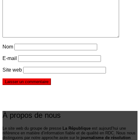
Nom
E-mail
Site web
À propos de nous
Le site web du groupe de presse
La République
est aujourd’hui une
référence en matière d’information fiable et de qualité en RDC. Nous nous
distinguons par notre approche axée sur le
journalisme de résolution