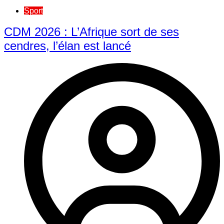
Sport
CDM 2026 : L’Afrique sort de ses
cendres, l’élan est lancé