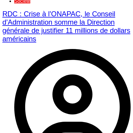
Société
RDC : Crise à l’ONAPAC, le Conseil
d’Administration somme la Direction
générale de justifier 11 millions de dollars
américains