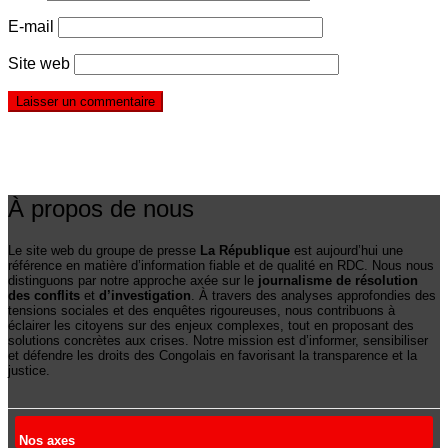
E-mail
Site web
À propos de nous
Le site web du groupe de presse
La République
est aujourd’hui une
référence en matière d’information fiable et de qualité en RDC. Nous nous
distinguons par notre approche axée sur le
journalisme de résolution
des conflits
et
d’investigation
. À travers des analyses approfondies des
tensions sociales et des enquêtes rigoureuses, nous contribuons à
éclairer les citoyens sur des enjeux complexes, tout en proposant des
solutions concrètes aux crises. Notre mission est d’informer, sensibiliser
et défendre les droits des Congolais en favorisant la transparence et la
justice.
Nos axes