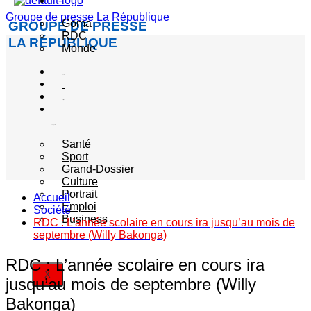
Actualité
Groupe de presse La République
Goma
GROUPE DE PRESSE
RDC
LA RÉPUBLIQUE
Monde
Société
Sécurité
Politique
Autres
catégories
Santé
Sport
Grand-Dossier
Culture
Portrait
Accueil
Emploi
Société
Business
RDC : L’année scolaire en cours ira jusqu’au mois de
septembre (Willy Bakonga)
RDC : L’année scolaire en cours ira
X
jusqu’au mois de septembre (Willy
Bakonga)