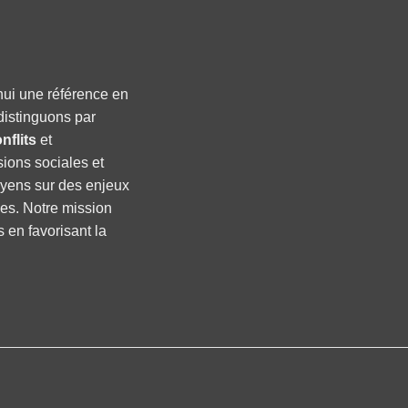
hui une référence en
distinguons par
nflits
et
sions sociales et
oyens sur des enjeux
ses. Notre mission
s en favorisant la