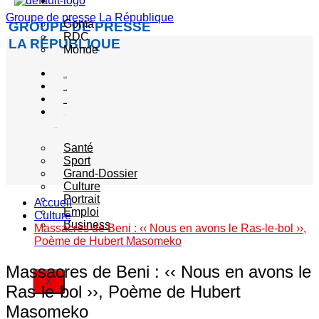
Actualité
Groupe de presse La République
Goma
GROUPE DE PRESSE
RDC
LA RÉPUBLIQUE
Monde
Société
Sécurité
Politique
Autres
catégories
Santé
Sport
Grand-Dossier
Culture
Portrait
Accueil
Emploi
Culture
Business
Massacres de Beni : ‹‹ Nous en avons le Ras-le-bol ››,
Poème de Hubert Masomeko
Massacres de Beni : ‹‹ Nous en avons le
X
Ras-le-bol ››, Poème de Hubert
Masomeko