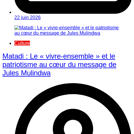
22 juin 2026
Culture
Matadi : Le « vivre-ensemble » et le
patriotisme au cœur du message de
Jules Mulindwa