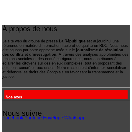
À propos de nous
Le site web du groupe de presse
La République
est aujourd’hui une
référence en matière d’information fiable et de qualité en RDC. Nous nous
distinguons par notre approche axée sur le
journalisme de résolution
des conflits
et
d’investigation
. À travers des analyses approfondies des
tensions sociales et des enquêtes rigoureuses, nous contribuons à
éclairer les citoyens sur des enjeux complexes, tout en proposant des
solutions concrètes aux crises. Notre mission est d’informer, sensibiliser
et défendre les droits des Congolais en favorisant la transparence et la
justice.
Nos axes
Nous suivre
Facebook
Youtube
Envelope
Whatsapp