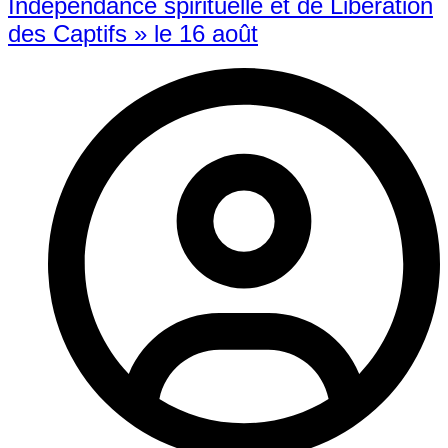
Indépendance spirituelle et de Libération
des Captifs » le 16 août