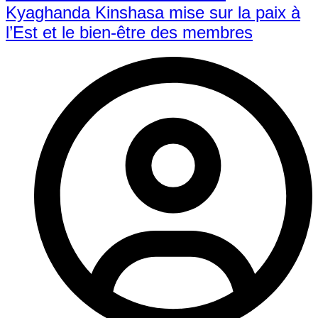
Kyaghanda Kinshasa mise sur la paix à
l’Est et le bien-être des membres