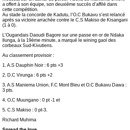
a offert à son équipe, son deuxième succès d’affilé dans
cette compétition.
Au stade la concorde de Kadutu, l’O.C Bukavu s’est relancé
après sa victoire arrachée contre le C.S Makiso de Kisangani
(1 à 0).
L’Ougandais Daoudi Bagore sur une passe en or de Ndaka
Ilunga, à la 19ème minute, a marqué le wining gaol des
corbeaux Sud-Kivutiens.
Au classement provisoir :
1. A.S Dauphin Noir : 6 pts +3
2. D.C Virunga : 6 pts +2
3. A.S Maniema Union, F.C Mont Bleu et O.C Bukavu Dawa :
3 pts.
4. O.C Muungano : 0 pt -1 et
5. C.S Makiso : 0 pt-3.
Richard Muhima
Spread the love