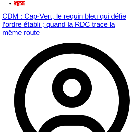
Sport
CDM : Cap-Vert, le requin bleu qui défie
l’ordre établi ; quand la RDC trace la
même route