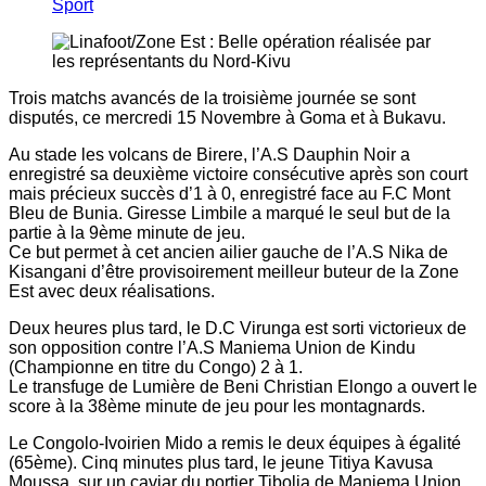
Sport
Trois matchs avancés de la troisième journée se sont
disputés, ce mercredi 15 Novembre à Goma et à Bukavu.
Au stade les volcans de Birere, l’A.S Dauphin Noir a
enregistré sa deuxième victoire consécutive après son court
mais précieux succès d’1 à 0, enregistré face au F.C Mont
Bleu de Bunia. Giresse Limbile a marqué le seul but de la
partie à la 9ème minute de jeu.
Ce but permet à cet ancien ailier gauche de l’A.S Nika de
Kisangani d’être provisoirement meilleur buteur de la Zone
Est avec deux réalisations.
Deux heures plus tard, le D.C Virunga est sorti victorieux de
son opposition contre l’A.S Maniema Union de Kindu
(Championne en titre du Congo) 2 à 1.
Le transfuge de Lumière de Beni Christian Elongo a ouvert le
score à la 38ème minute de jeu pour les montagnards.
Le Congolo-Ivoirien Mido a remis le deux équipes à égalité
(65ème). Cinq minutes plus tard, le jeune Titiya Kavusa
Moussa, sur un caviar du portier Tibolia de Maniema Union,