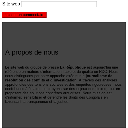
Site web
À propos de nous
Le site web du groupe de presse
La République
est aujourd’hui une
référence en matière d’information fiable et de qualité en RDC. Nous
nous distinguons par notre approche axée sur le
journalisme de
résolution des conflits
et
d’investigation
. À travers des analyses
approfondies des tensions sociales et des enquêtes rigoureuses, nous
contribuons à éclairer les citoyens sur des enjeux complexes, tout en
proposant des solutions concrètes aux crises. Notre mission est
d’informer, sensibiliser et défendre les droits des Congolais en
favorisant la transparence et la justice.