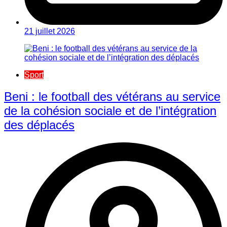
21 juillet 2026
Sport
Beni : le football des vétérans au service
de la cohésion sociale et de l’intégration
des déplacés​