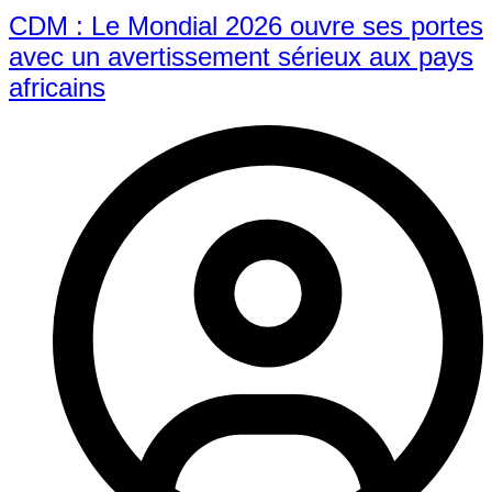
CDM : Le Mondial 2026 ouvre ses portes
avec un avertissement sérieux aux pays
africains