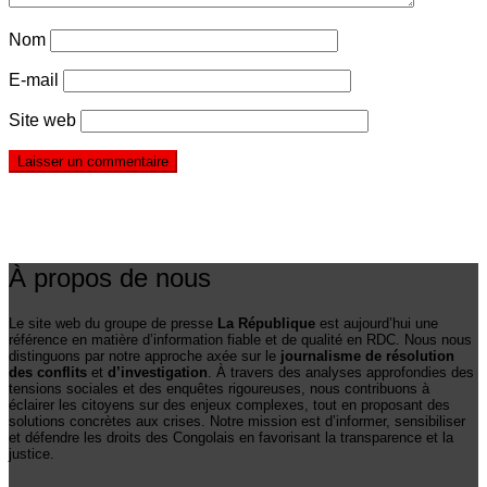
Nom
E-mail
Site web
À propos de nous
Le site web du groupe de presse
La République
est aujourd’hui une
référence en matière d’information fiable et de qualité en RDC. Nous nous
distinguons par notre approche axée sur le
journalisme de résolution
des conflits
et
d’investigation
. À travers des analyses approfondies des
tensions sociales et des enquêtes rigoureuses, nous contribuons à
éclairer les citoyens sur des enjeux complexes, tout en proposant des
solutions concrètes aux crises. Notre mission est d’informer, sensibiliser
et défendre les droits des Congolais en favorisant la transparence et la
justice.