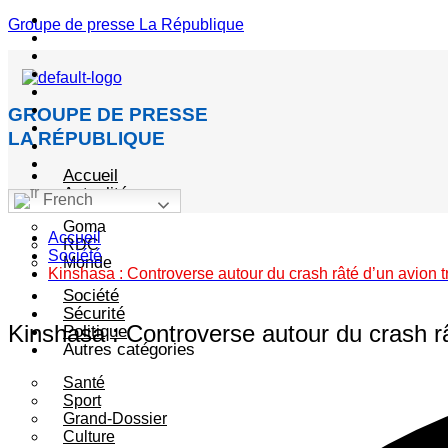
Menu
Groupe de presse La République
GROUPE DE PRESSE
LA RÉPUBLIQUE
Accueil
Actualité
French
Goma
Accueil
RDC
Société
Monde
Kinshasa : Controverse autour du crash râté d’un avion 
Société
Sécurité
Kinshasa : Controverse autour du crash r
Politique
Autres catégories
Santé
Sport
Grand-Dossier
Culture