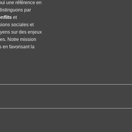
hui une référence en
distinguons par
nflits
et
sions sociales et
oyens sur des enjeux
ses. Notre mission
s en favorisant la