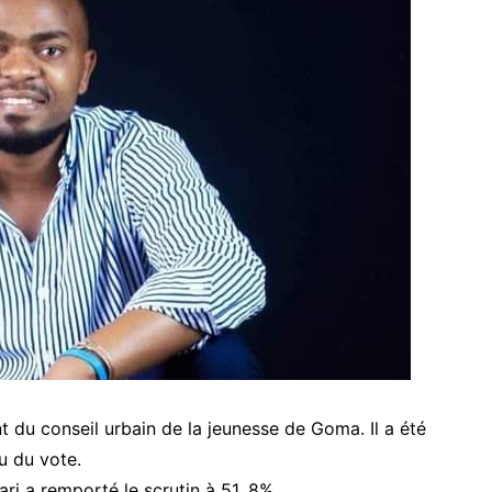
t du conseil urbain de la jeunesse de Goma. Il a été
u du vote.
ri a remporté le scrutin à 51, 8%.