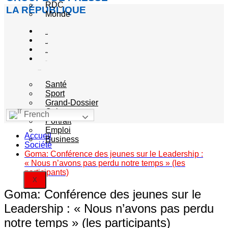
RDC
LA RÉPUBLIQUE
Monde
Société
Sécurité
Politique
Autres
catégories
Santé
Sport
Grand-Dossier
Culture
French
Portrait
Emploi
Accueil
Business
Société
Goma: Conférence des jeunes sur le Leadership :
« Nous n’avons pas perdu notre temps » (les
participants)
X
Goma: Conférence des jeunes sur le
Leadership : « Nous n’avons pas perdu
notre temps » (les participants)