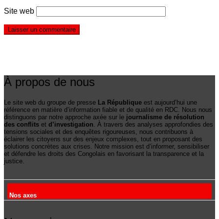
Site web
À propos de nous
Le site web du groupe de presse
La République
est aujourd’hui une
référence en matière d’information fiable et de qualité en RDC. Nous nous
distinguons par notre approche axée sur le
journalisme de résolution
des conflits
et
d’investigation
. À travers des analyses approfondies des
tensions sociales et des enquêtes rigoureuses, nous contribuons à
éclairer les citoyens sur des enjeux complexes, tout en proposant des
solutions concrètes aux crises. Notre mission est d’informer, sensibiliser
et défendre les droits des Congolais en favorisant la transparence et la
justice.
Nos axes