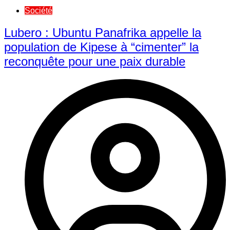
Société
Lubero : Ubuntu Panafrika appelle la
population de Kipese à “cimenter” la
reconquête pour une paix durable