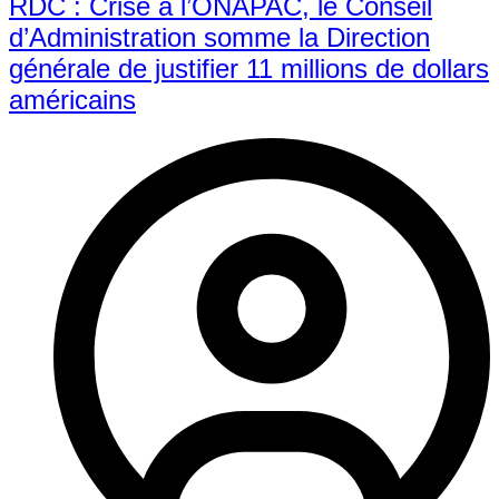
RDC : Crise à l’ONAPAC, le Conseil
d’Administration somme la Direction
générale de justifier 11 millions de dollars
américains