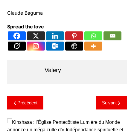
Claude Baguma
Spread the love
Valery
Navigation
Précédent
Suivant
de
l’article