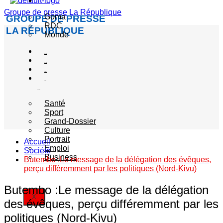
Actualité
Groupe de presse La République
Goma
GROUPE DE PRESSE
RDC
LA RÉPUBLIQUE
Monde
Société
Sécurité
Politique
Autres
catégories
Santé
Sport
Grand-Dossier
Culture
Portrait
Accueil
Emploi
Société
Business
Butembo :Le message de la délégation des évêques,
perçu différemment par les politiques (Nord-Kivu)
Butembo :Le message de la délégation
X
des évêques, perçu différemment par les
politiques (Nord-Kivu)