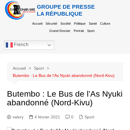
GROUPE DE PRESSE
LA RÉPUBLIQUE
Accueil
Sécurité
Société
Politique
Santé
Culture
Grand-Dossier
Portrait
Sport
French
Accueil
Sport
Butembo : Le Bus de l’As Nyuki abandonné (Nord-Kivu)
Butembo : Le Bus de l’As Nyuki
abandonné (Nord-Kivu)
valery
4 février 2021
0
Sport