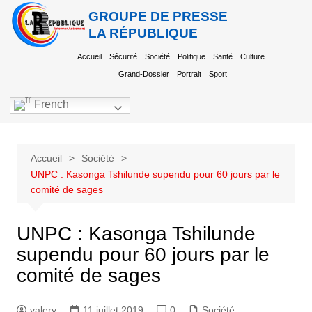
GROUPE DE PRESSE
LA RÉPUBLIQUE
Accueil
Sécurité
Société
Politique
Santé
Culture
Grand-Dossier
Portrait
Sport
French
Accueil
Société
UNPC : Kasonga Tshilunde supendu pour 60 jours par le
comité de sages
UNPC : Kasonga Tshilunde
supendu pour 60 jours par le
comité de sages
valery
11 juillet 2019
0
Société