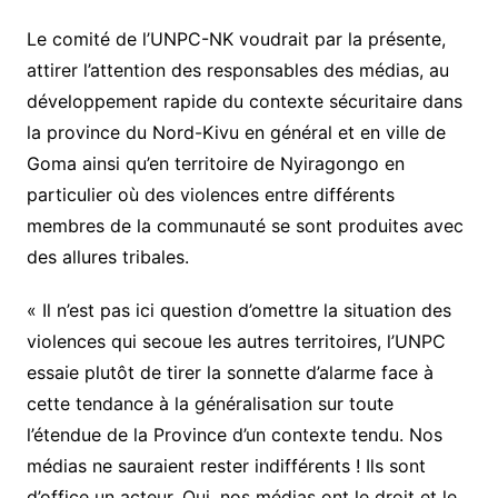
u
c
Le comité de l’UNPC-NK voudrait par la présente,
e
attirer l’attention des responsables des médias, au
n
t
développement rapide du contexte sécuritaire dans
r
la province du Nord-Kivu en général et en ville de
e
Goma ainsi qu’en territoire de Nyiragongo en
d
e
particulier où des violences entre différents
p
membres de la communauté se sont produites avec
r
e
des allures tribales.
s
s
« Il n’est pas ici question d’omettre la situation des
e
violences qui secoue les autres territoires, l’UNPC
d
e
essaie plutôt de tirer la sonnette d’alarme face à
l
cette tendance à la généralisation sur toute
’
U
l’étendue de la Province d’un contexte tendu. Nos
N
médias ne sauraient rester indifférents ! Ils sont
P
d’office un acteur. Oui, nos médias ont le droit et le
C