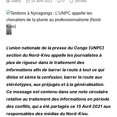
valery
15 avril 2021
0
Société
L
e
s
L’union nationale de la presse du Congo (UNPC)
j
section du Nord-Kivu appelle les journalistes à
o
u
plus de rigueur dans le traitement des
r
informations afin de barrer la route à tout ce qui
n
divise et sème la confusion, barrer la route aux
a
l
stéréotypes, aux préjugés et à la généralisation.
i
Ce message est contenu dans une note circulaire
s
t
relative au traitement des informations en période
e
des conflits, qui a été partagée ce 15 Avril 2021 aux
s
responsables des médias du Nord-Kivu.
a