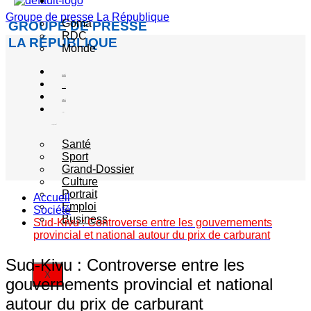
Actualité
Groupe de presse La République
Goma
GROUPE DE PRESSE
RDC
LA RÉPUBLIQUE
Monde
Société
Sécurité
Politique
Autres
catégories
Santé
Sport
Grand-Dossier
Culture
Portrait
Accueil
Emploi
Société
Business
Sud-Kivu : Controverse entre les gouvernements
provincial et national autour du prix de carburant
Sud-Kivu : Controverse entre les
X
gouvernements provincial et national
autour du prix de carburant