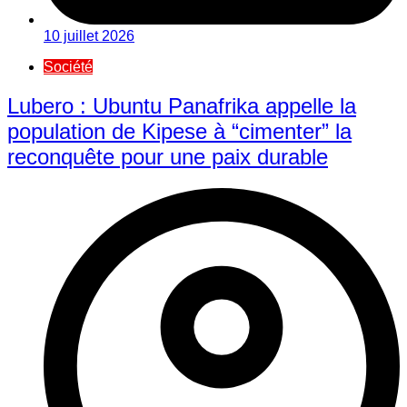
10 juillet 2026
Société
Lubero : Ubuntu Panafrika appelle la
population de Kipese à “cimenter” la
reconquête pour une paix durable