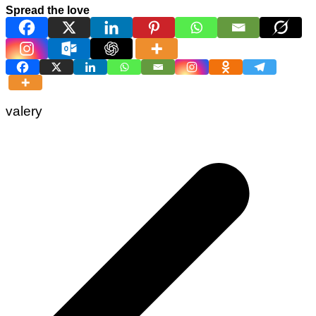
Spread the love
valery
Navigation
de
l’article