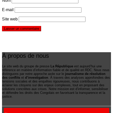
Nom
E-mail
Site web
À propos de nous
Le site web du groupe de presse
La République
est aujourd’hui une
référence en matière d’information fiable et de qualité en RDC. Nous nous
distinguons par notre approche axée sur le
journalisme de résolution
des conflits
et
d’investigation
. À travers des analyses approfondies des
tensions sociales et des enquêtes rigoureuses, nous contribuons à
éclairer les citoyens sur des enjeux complexes, tout en proposant des
solutions concrètes aux crises. Notre mission est d’informer, sensibiliser
et défendre les droits des Congolais en favorisant la transparence et la
justice.