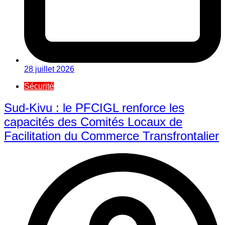
28 juillet 2026
Sécurité
Sud-Kivu : le PFCIGL renforce les
capacités des Comités Locaux de
Facilitation du Commerce Transfrontalier