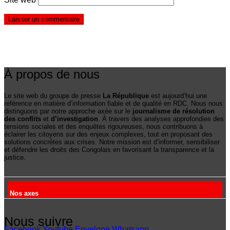
À propos de nous
Le site web du groupe de presse
La République
est aujourd’hui une
référence en matière d’information fiable et de qualité en RDC. Nous nous
distinguons par notre approche axée sur le
journalisme de résolution
des conflits
et
d’investigation
. À travers des analyses approfondies des
tensions sociales et des enquêtes rigoureuses, nous contribuons à
éclairer les citoyens sur des enjeux complexes, tout en proposant des
solutions concrètes aux crises. Notre mission est d’informer, sensibiliser
et défendre les droits des Congolais en favorisant la transparence et la
justice.
Nos axes
Nous suivre
Facebook
Youtube
Envelope
Whatsapp