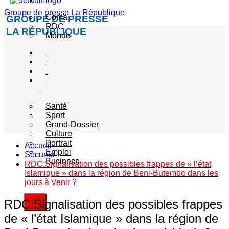
Actualité
Groupe de presse La République
Goma
GROUPE DE PRESSE
RDC
LA RÉPUBLIQUE
Monde
Société
Sécurité
Politique
Autres
catégories
Santé
Sport
Grand-Dossier
Culture
Portrait
Accueil
Emploi
Sécurité
Business
RDC:Signalisation des possibles frappes de « l’état
Islamique » dans la région de Beni-Butembo dans les
jours à Venir ?
RDC:Signalisation des possibles frappes
X
de « l’état Islamique » dans la région de