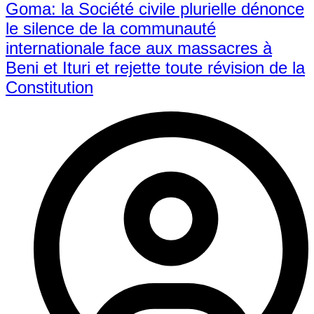
Goma: la Société civile plurielle dénonce
le silence de la communauté
internationale face aux massacres à
Beni et Ituri et rejette toute révision de la
Constitution