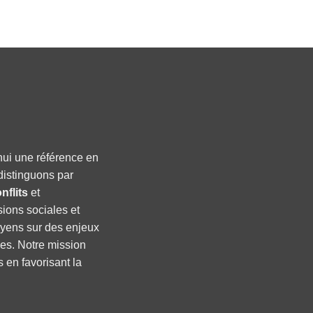
hui une référence en
distinguons par
nflits
et
sions sociales et
oyens sur des enjeux
ses. Notre mission
s en favorisant la