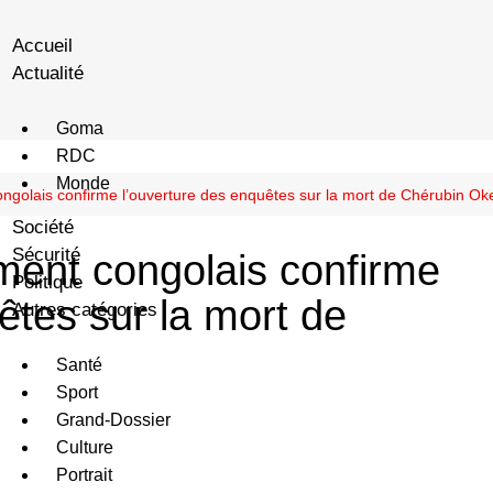
Accueil
Actualité
Goma
RDC
Monde
golais confirme l’ouverture des enquêtes sur la mort de Chérubin O
Société
Sécurité
ent congolais confirme
Politique
êtes sur la mort de
Autres catégories
Santé
Sport
Grand-Dossier
Culture
Portrait