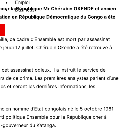
Emploi
e pour la République Mr Chérubin OKENDE et ancien
Business
cation en République Démocratique du Congo a été
lle, ce cadre d’Ensemble est mort par assassinat
jeudi 12 juillet. Chérubin Okende a été retrouvé à
et assassinat odieux. Il a instruit le service de
eurs de ce crime. Les premières analystes parlent d’une
es et seront les dernières informations, les
ancien homme d’Etat congolais né le 5 octobre 1961
ti politique Ensemble pour la République cher à
x-gouverneur du Katanga.