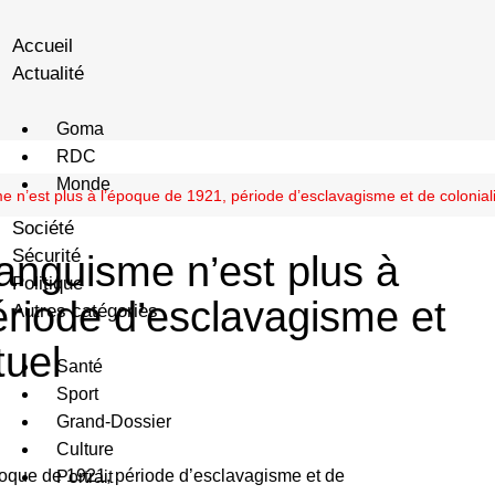
Accueil
Actualité
Goma
RDC
Monde
 n’est plus à l’époque de 1921, période d’esclavagisme et de coloniali
Société
Sécurité
anguisme n’est plus à
Politique
ériode d’esclavagisme et
Autres catégories
tuel
Santé
Sport
Grand-Dossier
Culture
Portrait