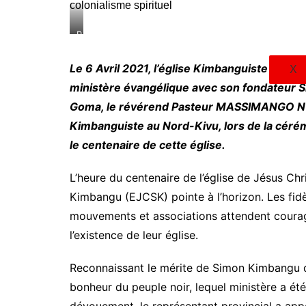
P
h
o
Le 6 Avril 2021, l’église Kimbanguiste à trav
X
t
ministère évangélique avec son fondateur Si
o
d
Goma, le révérend Pasteur MASSIMANGO N
’
Kimbanguiste au Nord-Kivu, lors de la cérém
e
le centenaire de cette église.
n
s
e
L’heure du centenaire de l’église de Jésus Chr
m
Kimbangu (EJCSK) pointe à l’horizon. Les fid
b
l
mouvements et associations attendent coura
e
l’existence de leur église.
a
p
Reconnaissant le mérite de Simon Kimbangu q
r
è
bonheur du peuple noir, lequel ministère a été 
s