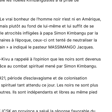
lé les fidèles Kimbanguistes à la prise de
e. Le vrai bonheur de l’homme noir n’est ni en Amérique,
is plutôt au fond de lui-même et lui suffit de se
ille atrocités infligées à papa Simon Kimbangu par la
aires à l’époque, ceux-ci ont tenté de neutraliser la
 vain » a indiqué le pasteur MASSIMANGO Jacques.
Kivu a rappelé à l’opinion que les noirs sont devenus
grâce au combat spirituel mené par Simon Kimbangu.
921, période d’esclavagisme et de colonisation
 spirituel tant attendu ce jour. Les noirs ne sont plus
autres. Ils sont indépendants et libres au même pied
’EJCSK en province a salué la réponse favorable du