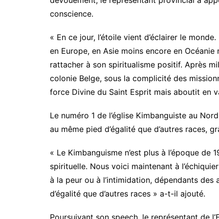
dévouement, le représentant provincial a appe
l
’
conscience.
i
n
« En ce jour, l’étoile vient d’éclairer le mond
a
en Europe, en Asie moins encore en Océanie ma
u
g
rattacher à son spiritualisme positif. Après m
u
colonie Belge, sous la complicité des missionn
r
a
force Divine du Saint Esprit mais aboutit en
t
i
Le numéro 1 de l’église Kimbanguiste au Nord-
o
au même pied d’égalité que d’autres races, 
n
d
e
« Le Kimbanguisme n’est plus à l’époque de 1
s
spirituelle. Nous voici maintenant à l’échiquier
a
c
à la peur ou à l’intimidation, dépendants des 
t
d’égalité que d’autres races » a-t-il ajouté.
i
v
Poursuivant son speech, le représentant de l
i