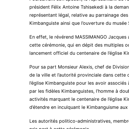
t
président Félix Antoine Tshisekedi à la dema
é
représentant légal, relative au parrainage des 
s
d
Kimbanguiste ainsi que l’ouverture du musé
u
c
En effet, le révérend MASSIMANGO Jacques a r
e
cette cérémonie, qui en dépit des multiples o
n
t
lancement officiel du centenaire de l’église 
e
n
Pour sa part Monsieur Alexis, chef de Divisi
a
i
de la ville et l’autorité provinciale dans cett
r
l’église Kimbanguiste pour les avoir associés 
e
par les fidèles Kimbanguistes, l’homme à dou
d
e
activités marquant le centenaire de l’église K
l
d’étendre en inculquant le Kimbanguisme aux 
’
é
g
Les autorités politico-administratives, memb
l