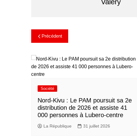
Valery
s
s
e
d
e
Précédent
B
u
h
i
m
b
a
à
G
Société
o
m
Nord-Kivu : Le PAM poursuit sa 2e
a
distribution de 2026 et assiste 41
.
000 personnes à Lubero-centre
C
r
La République
31 juillet 2026
é
d