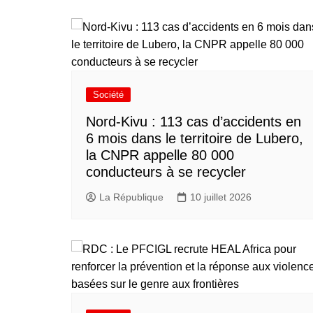
i
t
p
h
o
t
o
Société
S
Nord-Kivu : 113 cas d’accidents en
a
m
6 mois dans le territoire de Lubero,
u
la CNPR appelle 80 000
e
conducteurs à se recycler
l
La République
10 juillet 2026