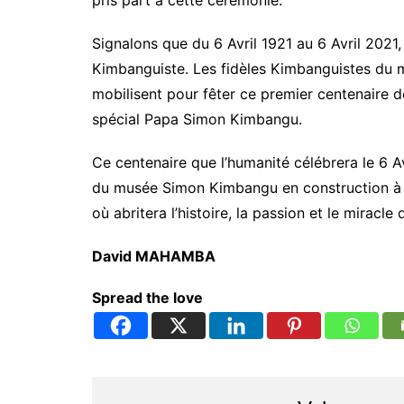
pris part à cette cérémonie.
i
s
Signalons que du 6 Avril 1921 au 6 Avril 2021, 
e
K
Kimbanguiste. Les fidèles Kimbanguistes du m
i
mobilisent pour fêter ce premier centenaire de
m
b
spécial Papa Simon Kimbangu.
a
n
Ce centenaire que l’humanité célébrera le 6 A
g
du musée Simon Kimbangu en construction à 
u
i
où abritera l’histoire, la passion et le mirac
s
t
David MAHAMBA
e
à
l
Spread the love
a
p
a
r
o
i