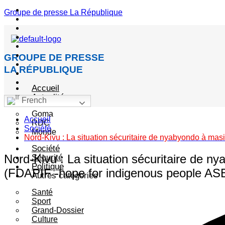
Menu
Groupe de presse La République
GROUPE DE PRESSE
LA RÉPUBLIQUE
Accueil
Actualité
French
Goma
Accueil
RDC
Société
Monde
Nord-Kivu : La situation sécuritaire de nyabyondo à masi
Société
Nord-Kivu : La situation sécuritaire de ny
Sécurité
Politique
(FDAPIF -hope for indigenous people AS
Autres catégories
Santé
Sport
Grand-Dossier
Culture