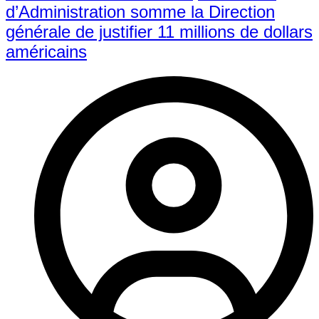
d’Administration somme la Direction
générale de justifier 11 millions de dollars
américains