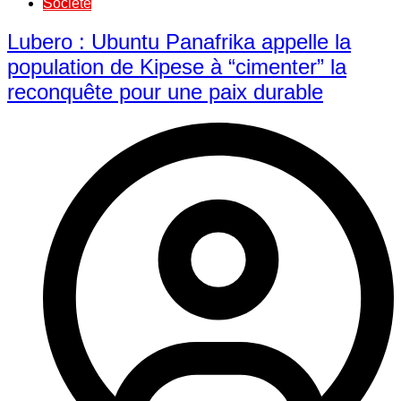
Société
Lubero : Ubuntu Panafrika appelle la
population de Kipese à “cimenter” la
reconquête pour une paix durable