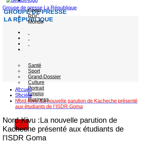
Actualité
Groupe de presse La République
Goma
GROUPE DE PRESSE
RDC
LA RÉPUBLIQUE
Monde
Société
Sécurité
Politique
Autres
catégories
Santé
Sport
Grand-Dossier
Culture
Portrait
Accueil
Emploi
Société
Business
Nord-Kivu :La nouvelle parution de Kacheche présenté
aux étudiants de l’ISDR Goma
Nord-Kivu :La nouvelle parution de
X
Kacheche présenté aux étudiants de
l’ISDR Goma