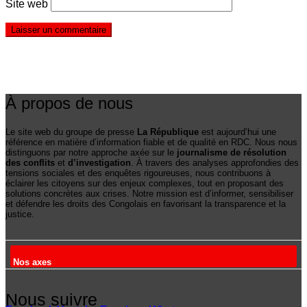
Site web
À propos de nous
Le site web du groupe de presse
La République
est aujourd’hui une
référence en matière d’information fiable et de qualité en RDC. Nous nous
distinguons par notre approche axée sur le
journalisme de résolution
des conflits
et
d’investigation
. À travers des analyses approfondies des
tensions sociales et des enquêtes rigoureuses, nous contribuons à
éclairer les citoyens sur des enjeux complexes, tout en proposant des
solutions concrètes aux crises. Notre mission est d’informer, sensibiliser
et défendre les droits des Congolais en favorisant la transparence et la
justice.
Nos axes
Nous suivre