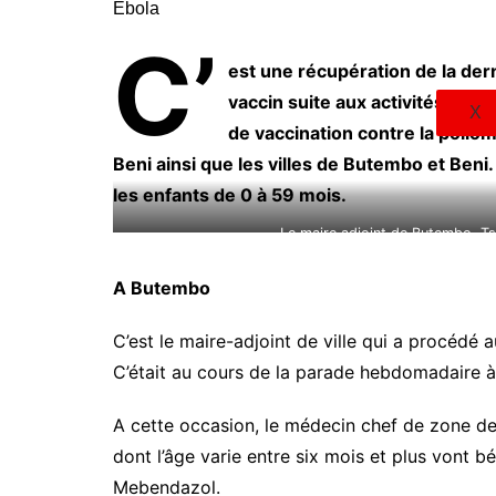
C’
est une récupération de la dern
vaccin suite aux activités de r
X
de vaccination contre la poliom
Beni ainsi que les villes de Butembo et Ben
les enfants de 0 à 59 mois.
Le maire adjoint de Butembo, Tsik
©octobre 2019
A Butembo
C’est le maire-adjoint de ville qui a procédé 
C’était au cours de la parade hebdomadaire à l
A cette occasion, le médecin chef de zone de
dont l’âge varie entre six mois et plus vont b
Mebendazol.