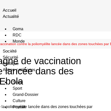
Accueil
Actualité
Goma
RDC
Monde
ccination contre la poliomyélite lancée dans des zones touchées par 
Société
Sécurité
gne de vaccination
Politique
te lancée dans des
Autres catégories
 Ebola
Santé
Sport
Grand-Dossier
Culture
Portrait