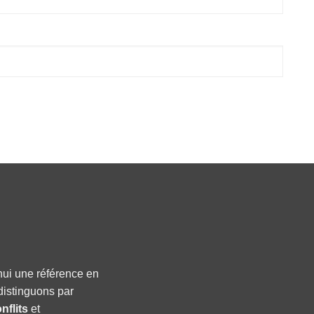
hui une référence en
distinguons par
nflits
et