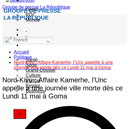
Actualité
Groupe de presse La République
Goma
GROUPE DE PRESSE
RDC
LA RÉPUBLIQUE
Monde
Société
Sécurité
French
Politique
Autres
Accueil
catégories
Politique
Santé
Nord-Kivu : Affaire Kamerhe, l’Unc appelle à une
Sport
journée ville morte dès ce Lundi 11 mai à Goma
Grand-Dossier
Culture
Nord-Kivu : Affaire Kamerhe, l’Unc
Portrait
Emploi
appelle à une journée ville morte dès ce
Business
Lundi 11 mai à Goma
X