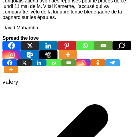
congolais attend avoir des réponses pour le procès de ce
lundi 11 mai de M. Vital Kamerhe, l’accusé qui va
comparaître, vêtu de la lugubre tenue bleue-jaune de la
bagnard sur les épaules.
David Mahamba
Spread the love
valery
Navigation
de
l’article