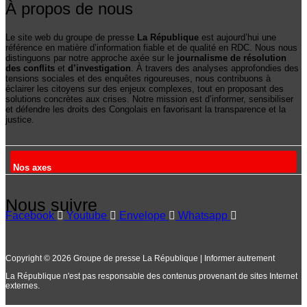
À propos de nous
Le site web du groupe de presse
La République
est aujourd’hui une
référence en matière d’information fiable et de qualité en RDC. Nous nous
distinguons par notre approche axée sur le
journalisme de résolution
des conflits
et
d’investigation
. À travers des analyses approfondies des
tensions sociales et des enquêtes rigoureuses, nous contribuons à
éclairer les citoyens sur des enjeux complexes, tout en proposant des
solutions concrètes aux crises. Notre mission est d’informer, sensibiliser
et défendre les droits des Congolais en favorisant la transparence et la
justice.
Nos axes
Nous suivre
Facebook
Youtube
Envelope
Whatsapp
Copyright © 2026 Groupe de presse La République | Informer autrement
La République n'est pas responsable des contenus provenant de sites Internet
externes.