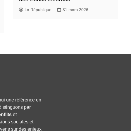
La République
31 mars 2026
hui une référence en
distinguons par
nflits
et
sions sociales et
oyens sur des enjeux