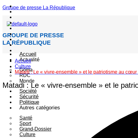
Menu
Groupe de presse La République
GROUPE DE PRESSE
LA RÉPUBLIQUE
Accueil
Actualité
Accueil
Culture
Goma
Matadi : Le « vivre-ensemble » et le patriotisme au cœ
RDC
Monde
Matadi : Le « vivre-ensemble » et le pat
Société
Sécurité
Politique
Autres catégories
Santé
Sport
Grand-Dossier
Culture